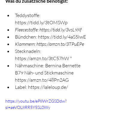
Was du zusätzliche benötigst:
Teddystoffe: 
https://tidd.ly/3tOMSWp
Fleecestoffe: 
https://tidd.ly/3vsL9Xf
Bündchen: 
https://tidd.ly/4aS5IwE
Klammern: 
https://amzn.to/3TPuEPe
Stecknadeln: 
https://amzn.to/3tC57hW
 * 
Nähmaschine: Bernina Bernette 
B79 Näh- und Stickmaschine 
https://amzn.to/48Pn2AG
Label: 
https://laleloup.de/
https://youtu.be/eP8WrZGSDdw?
si=aeVOL8RR5Y5SL0Wy