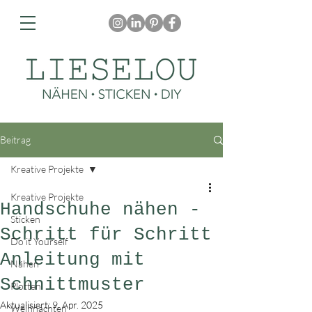
Beitrag
Kreative Projekte
Kreative Projekte
Handschuhe nähen -
Sticken
Schritt für Schritt
Do it Yourself
Anleitung mit
Nähen
Schnittmuster
Plotten
Aktualisiert:
9. Apr. 2025
Weihnachten