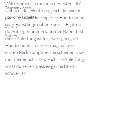
Willkommen zu meinem neuesten DIY-
Geschenkideen
Nähprojekt! Heute zeige ich dir, wie du 
Upcycling Projekte
ganz einfach deine eigenen Handschuhe 
oder Fäustlinge nähen kannst. Egal, ob 
Ostern
du Anfänger oder erfahrener Näher bist, 
Plotten
diese Anleitung ist für jeden geeignet. 
Handschuhe zu nähen mag auf den 
ersten Blick kompliziert erscheinen, aber 
mit meiner Schritt-für-Schritt-Anleitung 
wirst du sehen, dass es gar nicht so 
schwer ist.