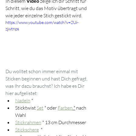
In diesem 
Video
 zeige ich dir Schritt für 
Schritt, wie du das Motiv übertragt und 
wie jeder einzelne Stich gestickt wird. 
https://www.youtube.com/watch?v=2Ui-
zjwtnps
Du wolltet schon immer einmal mit 
Sticken beginnen und hast Dich gefragt, 
was Ihr dazu brauchst? Ich habe es Dir 
hier aufgelistet:
Nadeln
 *
Sticktwist 
Set
 * oder 
Farben
 *
 nach 
Wahl
Stickrahmen
 * 13 cm Durchmesser
Stickschere
  *